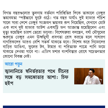
বিগত বছরগুলোর তুলনায় বর্তমান পরিস্থিতির দিকে তাকালে ডেঙ্গুর
ভয়াবহতা স্পষ্টভাবে ফুটে ওঠে। গত বছর অর্থাৎ দুই হাজার পঁচিশ
সালে সারা দেশে ডেঙ্গুর সংক্রমণ ভয়াবহ রূপ নিয়েছিল, যেখানে মোট
এক লাখ দুই হাজার আটশ একষট্টি জন আক্রান্ত হয়েছিলেন এবং
মৃত্যু হয়েছিল চারশ তেরো জনের। বিশেষজ্ঞরা বলছেন, বর্ষা মৌসুমের
শুরুতে ডেঙ্গুর এমন ঊর্ধ্বমুখী প্রবণতা রোধ করতে হলে সাধারণ
নাগরিকদের আরও বেশি সতর্ক থাকতে হবে। বিশেষ করে নিজেদের
বাড়ির আঙিনা, ফুলের টব, টায়ার বা পরিত্যক্ত পাত্রে পানি জমে
থাকতে দেওয়া যাবে না। এডিস মশার বংশবিস্তার রোধে সচেতনতার
কোনো বিকল্প নেই।
আরো পড়ুন
জ্বালানিতে স্বনির্ভরতার পথে চীনের
সঙ্গে বড় সমঝোতার আশা: চিফ
হুইপ