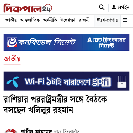
লগইন
জাতীয়
আন্তর্জাতিক
অর্থনীতি
উদ্যোক্তা
রাজনীতি
শিক্ষা
ই-পেপার
স্বাস্থ্য ও চিকি
জাতীয়
রাশিয়ার পররাষ্ট্রমন্ত্রীর সঙ্গে বৈঠকে
বসছেন খলিলুর রহমান
স্বাধীন আহমেদ
স্টাফ রিপোর্টার