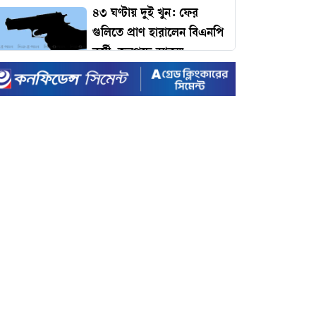
৪৩ ঘণ্টায় দুই খুন: ফের
গুলিতে প্রাণ হারালেন বিএনপি
কর্মী, জনপদে আতঙ্ক
ঢাকার যানজট কমাতে
প্রধানমন্ত্রীর কাছে ১১ প্রস্তাব:
কমলাপুর থেকে টঙ্গী পর্যন্ত
বাইপাস রেলপথের দাবি!
টাইম ম্যাগাজিনের প্রভাবশালী
১০০ ব্যক্তির তালিকায়
প্রধানমন্ত্রী তারেক রহমান
ইদে রেকর্ড ছুটি ঘোষণা করল
সরকার
রেকর্ড ভাঙা-গড়ার খেলায়