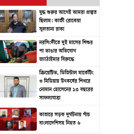
যুদ্ধ শুরুর আগেই আমরা প্রস্তুত
ছিলাম: কাজী রোকেয়া
সুলতানা রাকা
নরসিংদীতে দুই মাসের শিশুর
পা ভাঙার অভিযোগ
জ্যাঠাইমার বিরুদ্ধে
ক্রিয়েটিভ, ডিজিটাল মার্কেটিং
ও মিডিয়ায় উৎকর্ষের শিখরে
নোমান হোসেনের ১৩ বছরের
সাফল্যযাত্রা
কাতারে সড়ক দুর্ঘটনায় পাঁচ
বাংলাদেশিসহ নিহত ৬