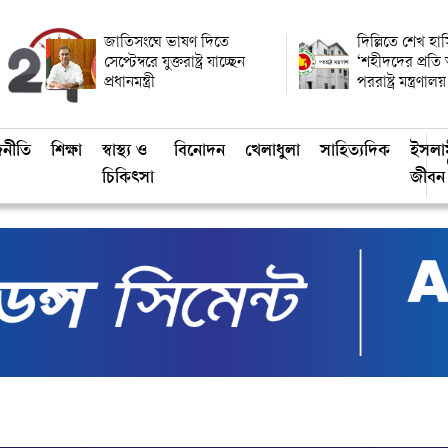
জাতিসংঘে ভাষণ দিতে
দিল্লিতে শেখ হাস
সেপ্টেম্বরে যুক্তরাষ্ট্র যাচ্ছেন
‘শহীদদের প্রতি
প্রধানমন্ত্রী
পররাষ্ট্র মন্ত্রণালয়
জনীতি
শিক্ষা
স্বাস্থ্য ও
বিনোদন
খেলাধুলা
সাহিত্যদিক
ইসলা
চিকিৎসা
জীবন