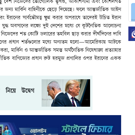
িছু দেশ নিজেদের ভৌগোলিক ভূখণ্ড, আকাশসীমা এবং কৌশলগত
োর জন্য মার্কিন বাহিনীকে ছেড়ে দিয়েছে। ফলে আন্তর্জাতিক আইন
ং ইরানের সার্বভৌমত্ব ক্ষুণ্ন করার অপরাধে তাদেরই উচিত ইরান
ন যুদ্ধ অবসানের লক্ষ্যে দুই দেশের মধ্যে যে কূটনৈতিক আলোচনা
 থাকা নিজেদের শত কোটি ডলারের তহবিল ছাড় করার দীর্ঘদিনের দাবি
তেহরানের প্রধান শর্তগুলোর মধ্যে অন্যতম হলো—আমেরিকায় আটকে
করা, মার্কিন ও আন্তর্জাতিক সমস্ত অর্থনৈতিক নিষেধাজ্ঞা প্রত্যাহার
্জাতিক বাণিজ্যের প্রধান রুট হরমুজ প্রণালির ওপর ইরানের একক
 নিয়ে উদ্বেগ