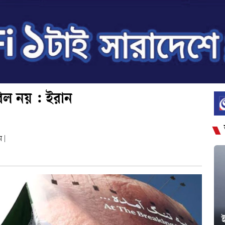
িল নয় : ইরান
ম
|