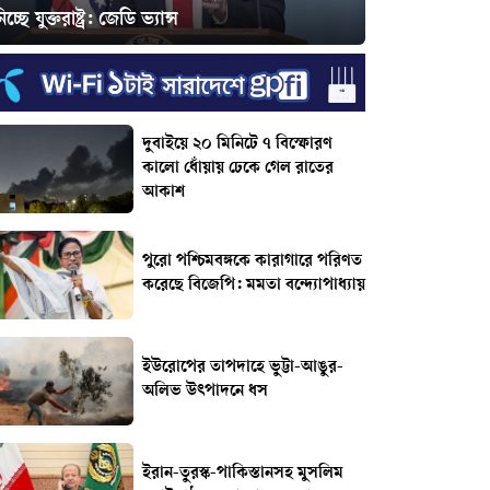
িচ্ছে যুক্তরাষ্ট্র: জেডি ভ্যান্স
দুবাইয়ে ২০ মিনিটে ৭ বিস্ফোরণ
কালো ধোঁয়ায় ঢেকে গেল রাতের
আকাশ
পুরো পশ্চিমবঙ্গকে কারাগারে পরিণত
করেছে বিজেপি: মমতা বন্দ্যোপাধ্যায়
ইউরোপের তাপদাহে ভুট্টা-আঙুর-
অলিভ উৎপাদনে ধস
ইরান-তুরস্ক-পাকিস্তানসহ মুসলিম