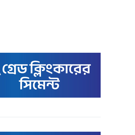
স্বর্ণের বাজার আজ ৩ মে ২২
ক্যারেটের ভরি কত টাকায়
বিক্রি হচ্ছে
কাতারে বাংলাদেশ এমএইচএম
স্কুল অ্যান্ড কলেজের সুনাম
ক্ষুণ্ণের অপচেষ্টা: তথাকথিত
‘গার্ডিয়ানস’ কমিটির বিরুদ্ধে
ক্ষোভ