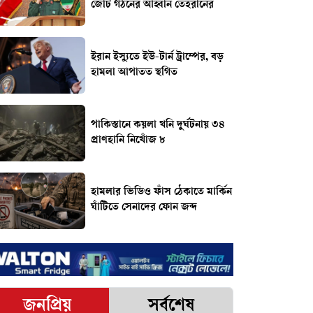
জোট গঠনের আহ্বান তেহরানের
ইরান ইস্যুতে ইউ-টার্ন ট্রাম্পের, বড়
হামলা আপাতত স্থগিত
পাকিস্তানে কয়লা খনি দুর্ঘটনায় ৩৪
প্রাণহানি নিখোঁজ ৮
হামলার ভিডিও ফাঁস ঠেকাতে মার্কিন
ঘাঁটিতে সেনাদের ফোন জব্দ
জনপ্রিয়
সর্বশেষ