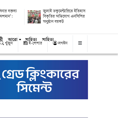
িনার বক্তব্য
জুলাই ডকুমেন্টারিতে ইতিহাস
 অপমান’:
বিকৃতির অভিযোগ এনসিপির
অনুষ্ঠান বয়কট
মী
আরো
সাহিত্য
সাহিত্য
খুঁজুন
ই-পেপার
লগইন