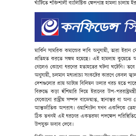
ঘাঁটিতে শক্তিশালী ব্যালিস্টিক ক্ষেপণাস্ত্র হামলা চালায় ই
মার্কিন সামরিক কমান্ডের দাবি অনুযায়ী, তারা ইরান থ
প্রতিহত করতে সক্ষম হয়েছে। এই হামলায় কুয়েতে অবস
গেলেও কোনো ধরনের হতাহতের ঘটনা ঘটেনি। তবে একটি
অনুযায়ী, চলমান মধ্যপ্রাচ্য সংকটের কারণে কেবল জ্
দেশগুলোর প্রায় আটান্ন বিলিয়ন ডলার খরচ হতে পার
বিরুদ্ধে কড়া হুঁশিয়ারি দিয়ে ইরানের উপ-পররাষ্ট্রমন
যেকোনো রাষ্ট্রীয় সম্পদ বাজেয়াপ্ত, স্থানান্তর বা
আন্তর্জাতিক অপরাধ। ওয়াশিংটন যখন একদিকে তেহ
ঠিক তখনই এই ধরনের একতরফা পদক্ষেপ পরিস্থিতিক
উপযুক্ত জবাব দেবে।