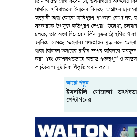
তিনি আরও যোগ করেন যে, উপসাগরীয় অঞ্চলের ক
সামরিক সুবিধাগুলো ইরানের বিরুদ্ধে আগ্রাসন চালান
অনুযায়ী তারা কোনো ক্ষতিপূরণ পাওয়ার যোগ্য নয়, বর
সরকারকে উপযুক্ত ক্ষতিপূরণ দেওয়া। উল্লেখ্য, চলমা
চলছে, তার অংশ হিসেবে মার্কিন যুক্তরাষ্ট্রে স্থগিত
জানিয়ে আসছে তেহরান। মধ্যপ্রাচ্যে যুদ্ধ বন্ধে 
থাকা বিলিয়ন ডলারের রাষ্ট্রীয় সম্পদ অবিলম্বে অবমুক্ত 
করা এবং কৌশলগতভাবে অত্যন্ত গুরুত্বপূর্ণ ও আন্তর
কর্তৃত্বের আনুষ্ঠানিক স্বীকৃতি প্রদান করা।
আরো পড়ুন
ইসরাইলি গোয়েন্দা তৎপরতা
পেন্টাগনের